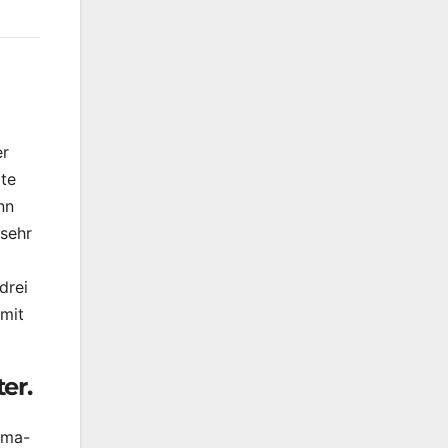
er
lte
nn
 sehr
drei
 mit
er.
ama-