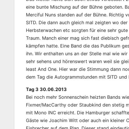
eine bunte Mischung auf der Bühne geboten. Ba
Merciful Nuns standen auf der Bühne. Richtig v
SITD. Die dann auch gleich mal zeigten wo der
Herbsterwachen etc sorgten für eine sehr gut
Traum. Manch einer mag sich fast diebisch gef
kämpfen hatte. Eine Band die das Publikum ge
ihn. Wir enthalten uns an der Stelle mal wie wi
sehr sehens und hörenswert waren weil sie glei
least And One. Hier war die Stimmung dann n
dem Tag die Autogrammstunden mit SITD und Lo
Tag 3 30.06.2013
Bei noch mehr Sonnenschein heizten Bands wie
Fixmer/MacCarthy oder Staubkind den stetig 
mit Mono INC erreicht. Die Hamburger schafft
Gäste wie Joachim Witt oder auch ein kleiner
Eisbrecher auf dem Plan. Dieser stand eindeuti