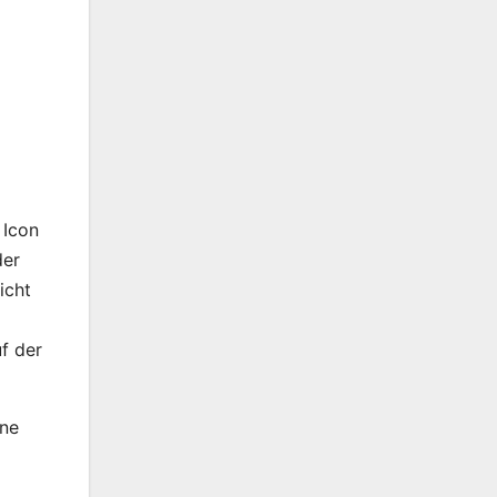
 Icon
der
icht
f der
nne