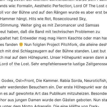
nds wie: Formalin, Aesthetic Perfection, Lord Of The Lost 
oll vor der Bühne und auf den Rängen wurde es aber erst b
 Hammer hängt. Hits wie Rot, Rosecoloured Sky,
e Stimmung. Weiter ging es mit Zeromancer und Samsas
reut haben, daß die Band mit technischen Problemen zu
spaltet hat: Entweder mag mag Herrn Kaschte oder man ha
r es fanden
Nun folgten Project Pitchfork, die alleine des
ch mit drei Schlagzeugern auf der Bühne standen. Last but
och mal auf dem Höhepunkt. Unser Höhepunkt waren dann 
rd of the Lost. Sehr empfehlenswerte lustige Zeitgenoss
 Godex, Ost+Front, Die Kammer. Rabia Sorda, Neuroticfish,
mehr werdenden Besuchern ein. Der erste Höhepunkt war d
en es auf gewohnte Art das Publikum mitzuheizen. Besonde
 Chor aus jungen Damen wurde den Gästen geboten. Nun st
g unter dem Motto Adrenalin. Die eine Hälfte von Dark-