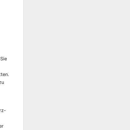
 Sie
ten.
zu
rz-
er