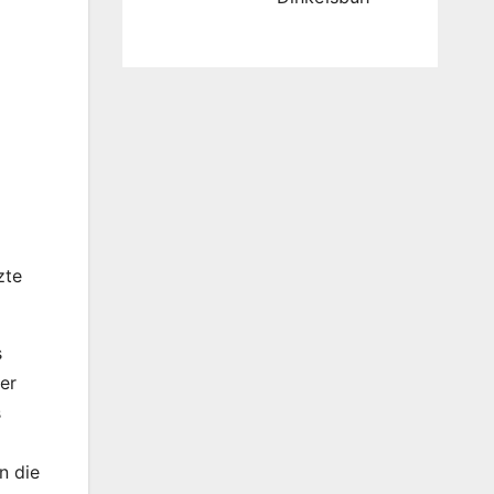
zte
s
er
s
n die