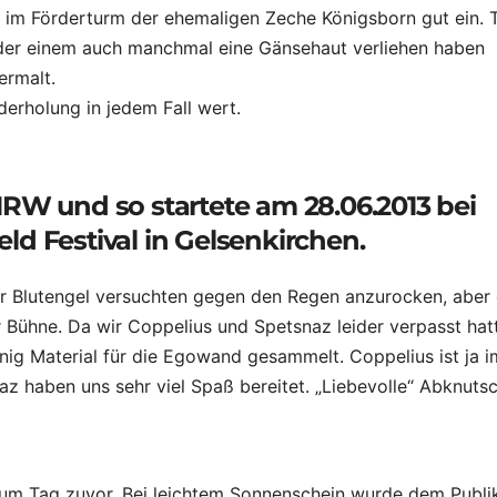
k im Förderturm der ehemaligen Zeche Königsborn gut ein. 
oder einem auch manchmal eine Gänsehaut verliehen haben
ermalt.
erholung in jedem Fall wert.
RW und so startete am 28.06.2013 bei
d Festival in Gelsenkirchen.
er Blutengel versuchten gegen den Regen anzurocken, aber
 Bühne. Da wir Coppelius und Spetsnaz leider verpasst hat
ig Material für die Egowand gesammelt. Coppelius ist ja 
 haben uns sehr viel Spaß bereitet. „Liebevolle“ Abknuts
zum Tag zuvor. Bei leichtem Sonnenschein wurde dem Publ