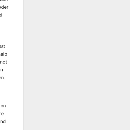
oder
ei
sst
halb
 not
an
en.
ann
re
and