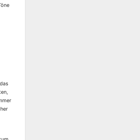
Töne
 das
ten,
immer
cher
ikum