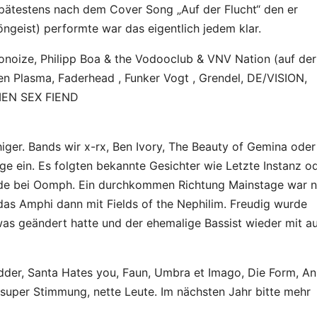
pätestens nach dem Cover Song „Auf der Flucht“ den er
geist) performte war das eigentlich jedem klar.
oize, Philipp Boa & the Vodooclub & VNV Nation (auf der
en Plasma, Faderhead , Funker Vogt , Grendel, DE/VISION,
IEN SEX FIEND
er. Bands wir x-rx, Ben Ivory, The Beauty of Gemina oder
ge ein. Es folgten bekannte Gesichter wie Letzte Instanz o
nde bei Oomph. Ein durchkommen Richtung Mainstage war n
as Amphi dann mit Fields of the Nephilim. Freudig wurde
as geändert hatte und der ehemalige Bassist wieder mit au
der, Santa Hates you, Faun, Umbra et Imago, Die Form, A
 super Stimmung, nette Leute. Im nächsten Jahr bitte mehr