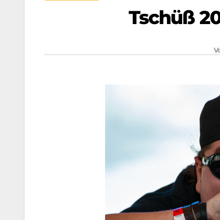
Tschüß 20
V