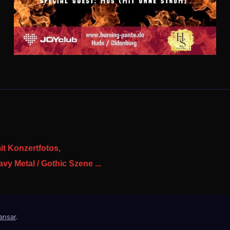
it Konzertfotos,
y Metal / Gothic Szene ...
ansar
.