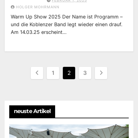
FEBRUAR 1, 2025
HOLGER MOHRMANN
Warm Up Show 2025 Der Name ist Programm –
und die Koblenzer Band legt wieder einen drauf.
Am 14.03.25 erscheint…
Seitennummerierung
1
2
3
der
Beiträge
neuste Artikel