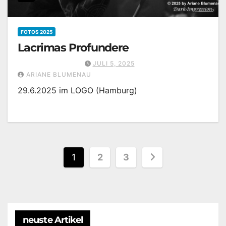
FOTOS 2025
Lacrimas Profundere
JULI 5, 2025
ARIANE BLUMENAU
29.6.2025 im LOGO (Hamburg)
Seitennummerierun
1
2
3
der
Beiträge
neuste Artikel