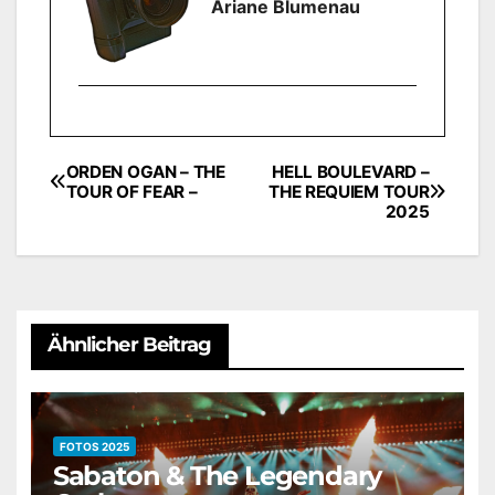
Ariane Blumenau
ORDEN OGAN – THE
HELL BOULEVARD –
Beitragsnavigation
TOUR OF FEAR –
THE REQUIEM TOUR
2025
Ähnlicher Beitrag
FOTOS 2025
Sabaton & The Legendary