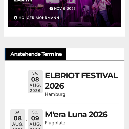
NOV. 9, 2025
HOLGER MOHRMANN
Anstehende Termine
ELBRIOT FESTIVAL
SA.
08
2026
AUG.
2026
Hamburg
M'era Luna 2026
SA.
SO.
08
09
Flugplatz
AUG.
AUG.