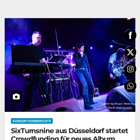
KONZERTVORBERICHTE
SixTurnsnine aus Düsseldorf startet
Crowdfunding für neues Album