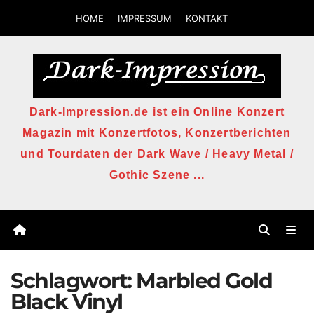
Zum
HOME
IMPRESSUM
KONTAKT
Inhalt
springen
Dark-Impression.de ist ein Online Konzert
Magazin mit Konzertfotos, Konzertberichten
und Tourdaten der Dark Wave / Heavy Metal /
Gothic Szene ...
Schlagwort:
Marbled Gold
Black Vinyl