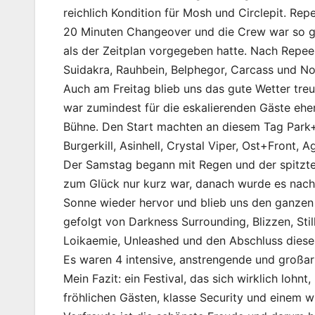
reichlich Kondition für Mosh und Circlepit. Re
20 Minuten Changeover und die Crew war so gu
als der Zeitplan vorgegeben hatte. Nach Repeele
Suidakra, Rauhbein, Belphegor, Carcass und No
Auch am Freitag blieb uns das gute Wetter treu
war zumindest für die eskalierenden Gäste eher
Bühne. Den Start machten an diesem Tag Park+
Burgerkill, Asinhell, Crystal Viper, Ost+Front,
Der Samstag begann mit Regen und der spitzte
zum Glück nur kurz war, danach wurde es nach 
Sonne wieder hervor und blieb uns den ganzen 
gefolgt von Darkness Surrounding, Blizzen, Sti
Loikaemie, Unleashed und den Abschluss diese
Es waren 4 intensive, anstrengende und großart
Mein Fazit: ein Festival, das sich wirklich lohnt
fröhlichen Gästen, klasse Security und einem