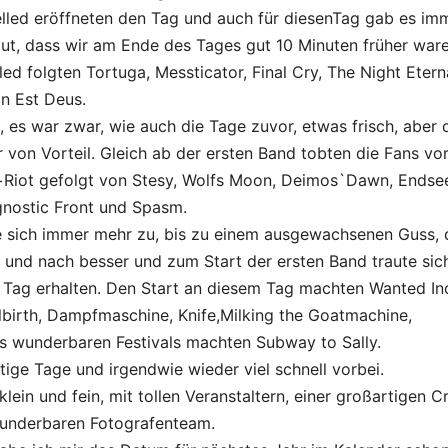
pelled eröffneten den Tag und auch für diesenTag gab es im
t, dass wir am Ende des Tages gut 10 Minuten früher ware
d folgten Tortuga, Messticator, Final Cry, The Night Eterna
n Est Deus.
, es war zwar, wie auch die Tage zuvor, etwas frisch, aber 
 von Vorteil. Gleich ab der ersten Band tobten die Fans vo
Riot gefolgt von Stesy, Wolfs Moon, Deimos`Dawn, Endsee
 Agnostic Front und Spasm.
 sich immer mehr zu, bis zu einem ausgewachsenen Guss, 
und nach besser und zum Start der ersten Band traute sic
Tag erhalten. Den Start an diesem Tag machten Wanted Inc
llbirth, Dampfmaschine, Knife,Milking the Goatmachine,
s wunderbaren Festivals machten Subway to Sally.
ige Tage und irgendwie wieder viel schnell vorbei.
, klein und fein, mit tollen Veranstaltern, einer großartigen C
 wunderbaren Fotografenteam.