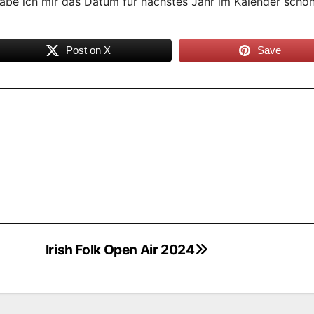
abe ich mir das Datum für nächstes Jahr im Kalender scho
Post on X
Save
Irish Folk Open Air 2024