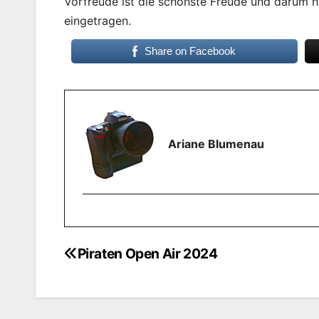
Vorfreude ist die schönste Freude und darum h
eingetragen.
Share on Facebook
Ariane Blumenau
Piraten Open Air 2024
Beitragsnavigation