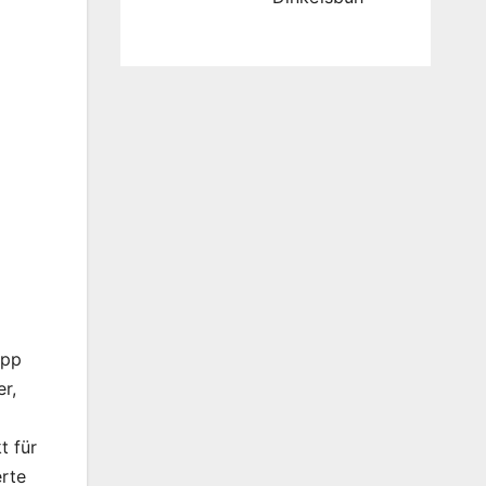
app
r,
t für
erte