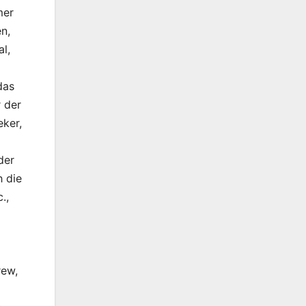
mer
n,
l,
das
r der
ker,
der
h die
.,
rew,