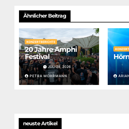
Ähnlicher Beitrag
KONZERTBERICHTE
20 Jahre Amphi
KONZERT
Festival
Hörn
JULI 28, 2026
PETRA MOHRMANN
ARIA
neuste Artikel