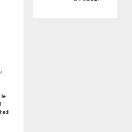
r
lle
M
Thedi