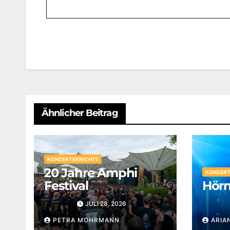
Beitragsnavigation
Ähnlicher Beitrag
KONZERTBERICHTE
20 Jahre Amphi
KONZERT
Festival
Hörn
JULI 28, 2026
PETRA MOHRMANN
ARIA