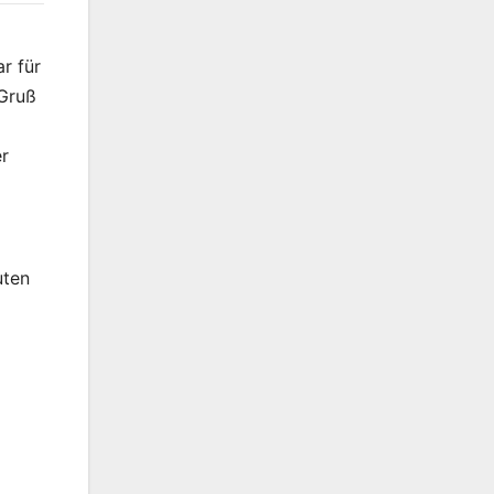
r für
 Gruß
er
uten