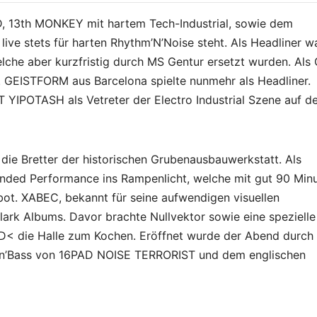
, 13th MONKEY mit hartem Tech-Industrial, sowie dem
ive stets für harten Rhythm’N’Noise steht. Als Headliner wa
che aber kurzfristig durch MS Gentur ersetzt wurden. Als
. GEISTFORM aus Barcelona spielte nunmehr als Headliner.
 YIPOTASH als Vetreter der Electro Industrial Szene auf d
e Bretter der historischen Grubenausbauwerkstatt. Als
nded Performance ins Rampenlicht, welche mit gut 90 Min
bot. XABEC, bekannt für seine aufwendigen visuellen
ark Albums. Davor brachte Nullvektor sowie eine spezielle
ie Halle zum Kochen. Eröffnet wurde der Abend durch
’n’Bass von 16PAD NOISE TERRORIST und dem englischen