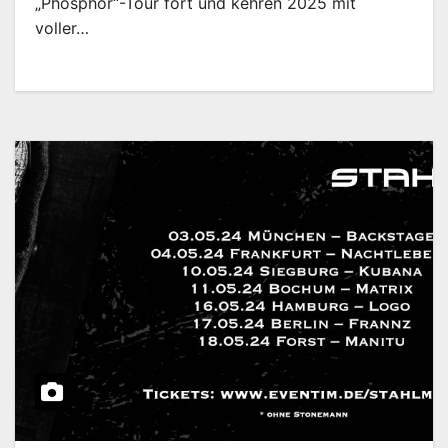
„Phosphor“-Tour fort und kehren 2025 mit
voller…