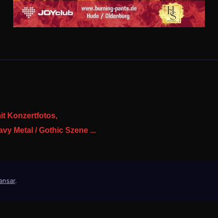
it Konzertfotos,
y Metal / Gothic Szene ...
ansar
.