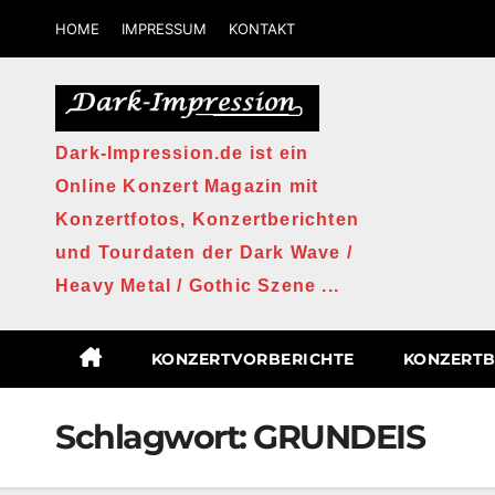
Zum
HOME
IMPRESSUM
KONTAKT
Inhalt
springen
Dark-Impression.de ist ein
Online Konzert Magazin mit
Konzertfotos, Konzertberichten
und Tourdaten der Dark Wave /
Heavy Metal / Gothic Szene ...
KONZERTVORBERICHTE
KONZERTB
Schlagwort:
GRUNDEIS