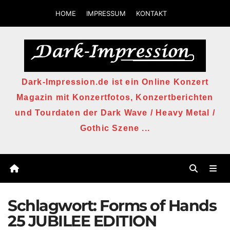
Zum
HOME
IMPRESSUM
KONTAKT
Inhalt
springen
Dark-Impression.de ist ein Online Konzert
Magazin mit Konzertfotos, Konzertberichten
und Tourdaten der Dark Wave / Heavy Metal /
Gothic Szene ...
Schlagwort:
Forms of Hands
25 JUBILEE EDITION