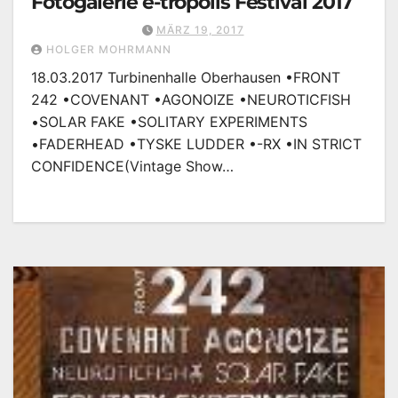
Fotogalerie e-tropolis Festival 2017
MÄRZ 19, 2017
HOLGER MOHRMANN
18.03.2017 Turbinenhalle Oberhausen •FRONT
242 •COVENANT •AGONOIZE •NEUROTICFISH
•SOLAR FAKE •SOLITARY EXPERIMENTS
•FADERHEAD •TYSKE LUDDER •-RX •IN STRICT
CONFIDENCE(Vintage Show…