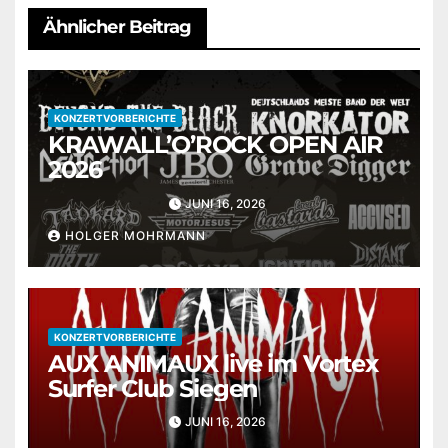
Ähnlicher Beitrag
KONZERTVORBERICHTE
KRAWALL’O’ROCK OPEN AIR
2026
JUNI 16, 2026
HOLGER MOHRMANN
KONZERTVORBERICHTE
AUX ANIMAUX live im Vortex
Surfer Club Siegen
JUNI 16, 2026