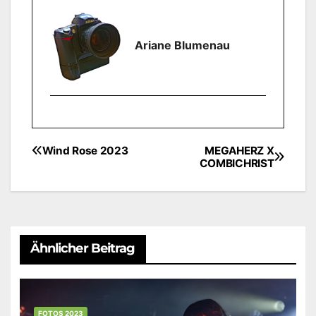
Ariane Blumenau
Wind Rose 2023
MEGAHERZ X
Beitragsnavigation
COMBICHRIST
Ähnlicher Beitrag
FOTOS 2023