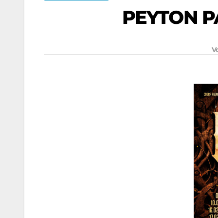
PEYTON PA
V