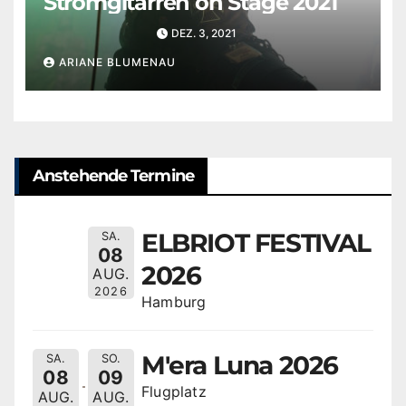
Stromgitarren on Stage 2021
DEZ. 3, 2021
ARIANE BLUMENAU
Anstehende Termine
ELBRIOT FESTIVAL
SA.
08
2026
AUG.
2026
Hamburg
M'era Luna 2026
SA.
SO.
08
09
Flugplatz
AUG.
AUG.