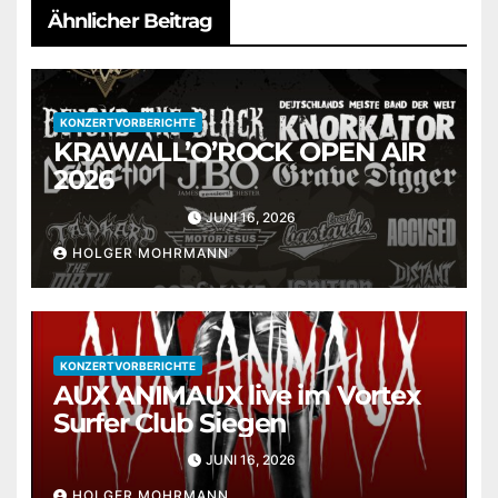
Ähnlicher Beitrag
KONZERTVORBERICHTE
KRAWALL’O’ROCK OPEN AIR
2026
JUNI 16, 2026
HOLGER MOHRMANN
KONZERTVORBERICHTE
AUX ANIMAUX live im Vortex
Surfer Club Siegen
JUNI 16, 2026
HOLGER MOHRMANN