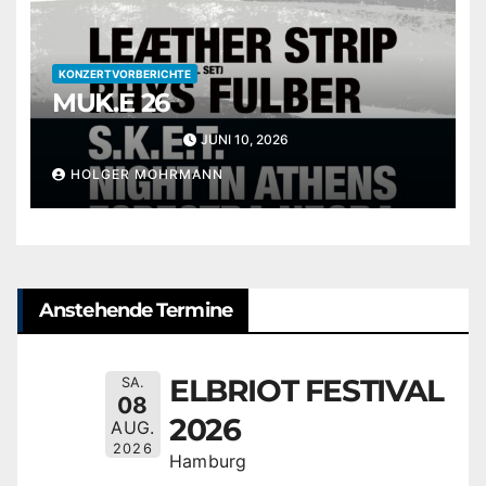
KONZERTVORBERICHTE
MUK.E 26
JUNI 10, 2026
HOLGER MOHRMANN
Anstehende Termine
ELBRIOT FESTIVAL
SA.
08
2026
AUG.
2026
Hamburg