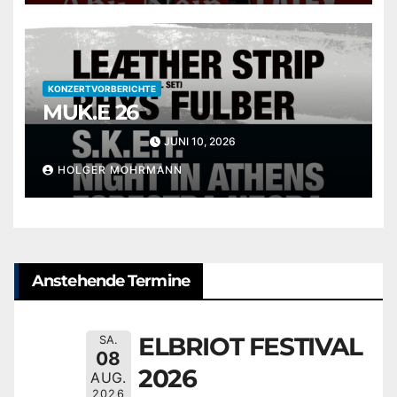
KONZERTVORBERICHTE
MUK.E 26
JUNI 10, 2026
HOLGER MOHRMANN
Anstehende Termine
ELBRIOT FESTIVAL
SA.
08
2026
AUG.
2026