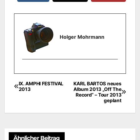
Holger Mohrmann
IX. AMPHI FESTIVAL
KARL BARTOS neues
Beitragsnavigation
2013
Album 2013 „Off The
Record“ – Tour 2013
geplant
Ähnlicher Beitrag