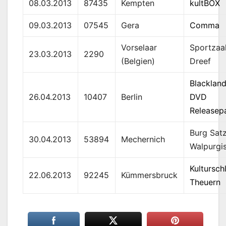
08.03.2013
87435
Kempten
kultBOX
09.03.2013
07545
Gera
Comma
Vorselaar
Sportzaa
23.03.2013
2290
(Belgien)
Dreef
Blackland
26.04.2013
10407
Berlin
DVD
Releasep
Burg Sat
30.04.2013
53894
Mechernich
Walpurgi
Kultursch
22.06.2013
92245
Kümmersbruck
Theuern