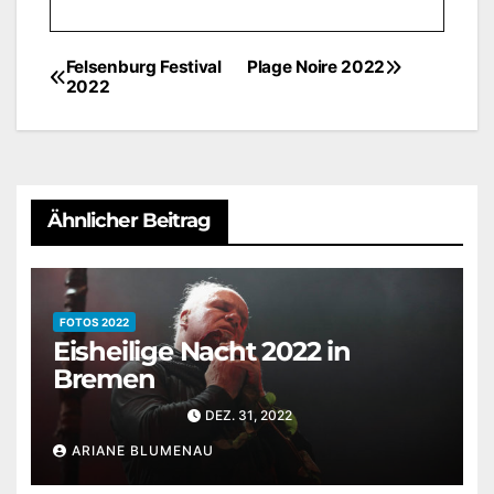
Felsenburg Festival
Plage Noire 2022
Beitragsnavigation
2022
Ähnlicher Beitrag
FOTOS 2022
Eisheilige Nacht 2022 in
Bremen
DEZ. 31, 2022
ARIANE BLUMENAU