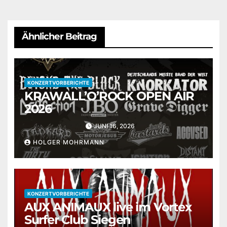
Ähnlicher Beitrag
KONZERTVORBERICHTE
KRAWALL’O’ROCK OPEN AIR
2026
JUNI 16, 2026
HOLGER MOHRMANN
KONZERTVORBERICHTE
AUX ANIMAUX live im Vortex
Surfer Club Siegen