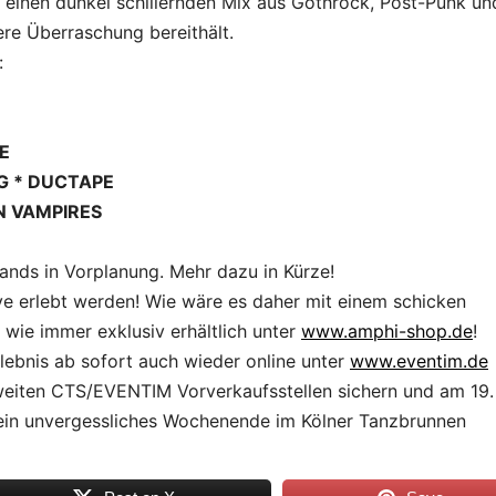
inen dunkel schillernden Mix aus Gothrock, Post-Punk un
ere Überraschung bereithält.
:
E
G * DUCTAPE
N VAMPIRES
Bands in Vorplanung. Mehr dazu in Kürze!
live erlebt werden! Wie wäre es daher mit einem schicken
wie immer exklusiv erhältlich unter
www.amphi-shop.de
!
rlebnis ab sofort auch wieder online unter
www.eventim.de
weiten CTS/EVENTIM Vorverkaufsstellen sichern und am 19.
ein unvergessliches Wochenende im Kölner Tanzbrunnen