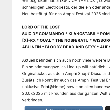
Wir begrüßen dabei LORD OF THE LOST, sowie e
schneidigen Electrobeats, der die ein oder and
Neu bestätigt für das Amphi Festival 2025 sind
LORD OF THE LOST
SUICIDE COMMANDO * KLANGSTABIL * ROM
[X]-RX * QUAL * THE NOSFERATU * WISBOR
ABU NEIN * BLOODY DEAD AND SEXY * ALIE
Aktuell befinden sich auch noch viele weitere 
Ein so stimmungsvolles Line-up will natürlich 
Originalticket aus dem Amphi Shop? Diese sind 
Zusätzlich könnt ihr euch das Amphi Festival E
(inklusive Print@Home) sowie an allen bundes
20.07.2025 mit Freunden aus der ganzen Welt 
verbringen.