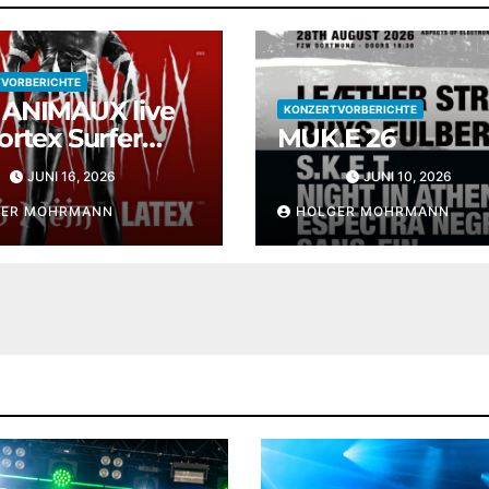
VORBERICHTE
ANIMAUX live
KONZERTVORBERICHTE
ortex Surfer
MUK.E 26
 Siegen
JUNI 16, 2026
JUNI 10, 2026
GER MOHRMANN
HOLGER MOHRMANN