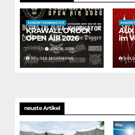
KONZERTVORBERICHTE
KONZERT
KRAWALL’O’ROCK
AUX 
OPEN AIR 2026
im V
Club
JUNI 16, 2026
HOLGER MOHRMANN
HOL
neuste Artikel