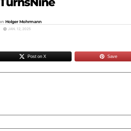
xTurnsNine
on
Holger Mohrmann
JAN. 12, 2025
Post on X
Save