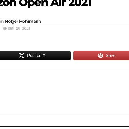
zon Open Air 2021
on
Holger Mohrmann
SEP. 29, 2021
Post on X
Save