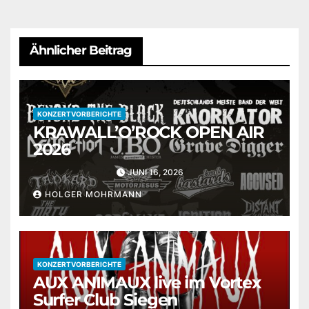
Ähnlicher Beitrag
KONZERTVORBERICHTE
KRAWALL’O’ROCK OPEN AIR
2026
JUNI 16, 2026
HOLGER MOHRMANN
KONZERTVORBERICHTE
AUX ANIMAUX live im Vortex
Surfer Club Siegen